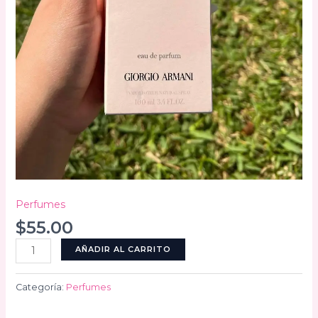
Perfumes
$
55.00
Si
AÑADIR AL CARRITO
cantidad
Categoría:
Perfumes