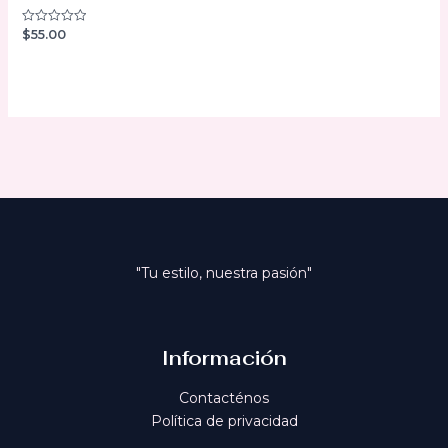
$
55.00
Valorado
con
0
de
5
"Tu estilo, nuestra pasión"
Información
Contacténos
Política de privacidad