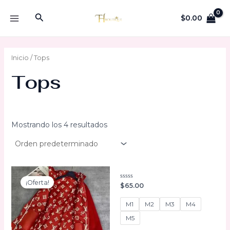
Ir
Buscar
al
$
0.00
MAIN
contenido
MENU
Inicio
/ Tops
Tops
Mostrando los 4 resultados
¡Oferta!
Valorado
$
65.00
con
0
de
M1
M2
M3
M4
5
M5