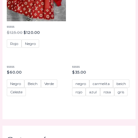
El
El
Valorado
$
125.00
$
120.00
con
precio
precio
0
original
actual
de
Rojo
Negro
era:
es:
5
$125.00.
$120.00.
Valorado
Valorado
$
60.00
$
35.00
con
con
0
0
de
de
Negro
Beich
Verde
negro
carmelita
beich
5
5
Celeste
rojo
azul
rosa
gris