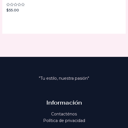
$
55.00
Valorado
con
0
de
5
"Tu estilo, nuestra pasión"
Información
Contacténos
Política de privacidad