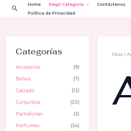
Ir
Home
Elegir Categoría
Contáctenos
Buscar
al
Política de Privacidad
contenido
Categorías
Inicio
/ A
Accesorios
(9)
Bolsos
(7)
Calzado
(13)
Conjuntos
(20)
Pantalones
(3)
Perfumes
(34)