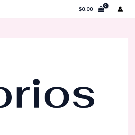
$
0.00
rios