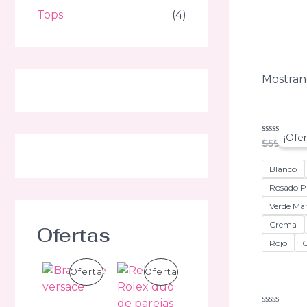
Tops
(4)
Mostran
¡Ofer
El
Valorado
$
59.99
$
con
p
0
o
de
Blanco
5
e
Rosado P
$
Verde Ma
Crema
Ofertas
Rojo
C
P
P
Oferta
Oferta
R
R