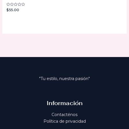
$
55.00
Valorado
con
0
de
5
"Tu estilo, nuestra pasión"
Información
Contacténos
Política de privacidad