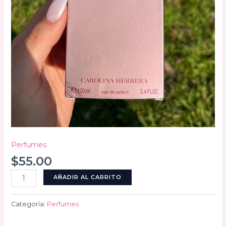
Perfumes
$
55.00
212
AÑADIR AL CARRITO
cantidad
Categoría:
Perfumes