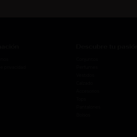
mación
Descubre tu pasió
énos
Conjuntos
de privacidad
Perfumes
Vestidos
Calzado
Accesorios
Tops
Pantalones
Bolsos