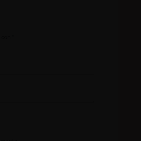
s con
*