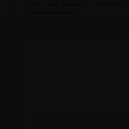
Ir
Home
Elegir Categoría
Contáctenos
Buscar
al
Política de Privacidad
contenido
Valoraciones (0)