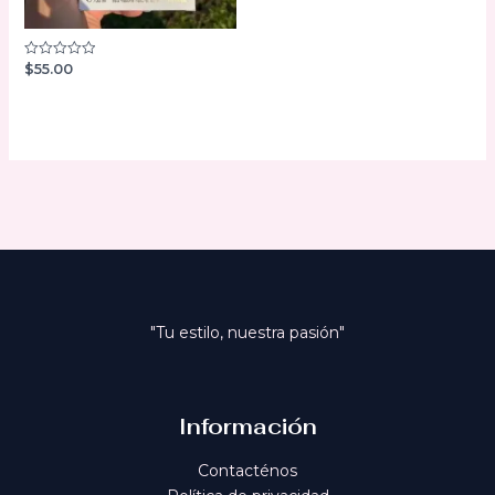
$
55.00
Valorado
con
0
de
5
"Tu estilo, nuestra pasión"
Información
Contacténos