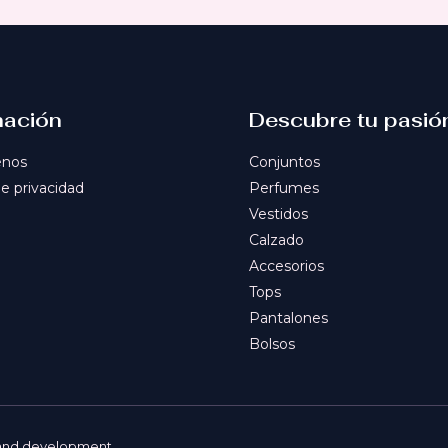
mación
Descubre tu pasió
énos
Conjuntos
de privacidad
Perfumes
Vestidos
Calzado
Accesorios
Tops
Pantalones
Bolsos
 and development