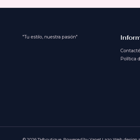
Infor
"Tu estilo, nuestra pasión"
Contact
Política 
© 2026 THboutique. Powered by Yanet Lazo Web design