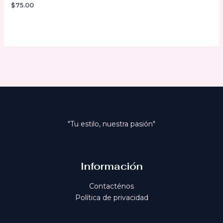
$
75.00
Valorado
con
0
de
5
"Tu estilo, nuestra pasión"
Información
Contacténos
Política de privacidad