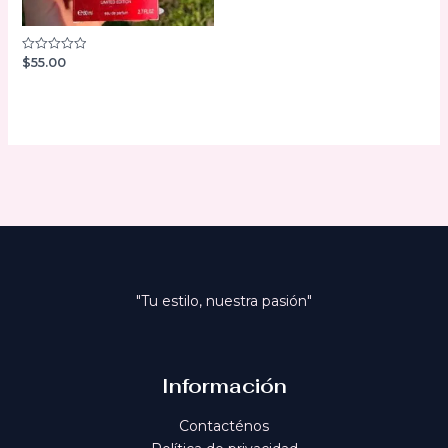
$
55.00
Valorado
con
0
de
5
"Tu estilo, nuestra pasión"
Información
Contacténos