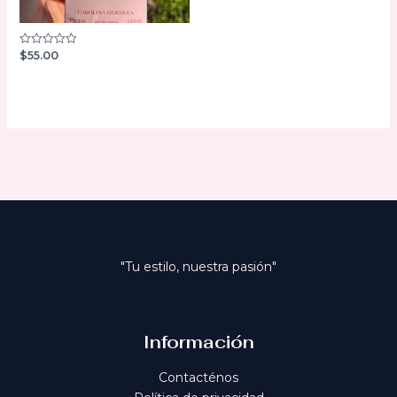
$
55.00
Valorado
con
0
de
5
"Tu estilo, nuestra pasión"
Información
Contacténos