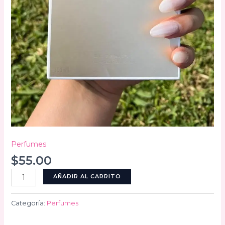
Perfumes
$
55.00
Gabrielle
AÑADIR AL CARRITO
cantidad
Categoría:
Perfumes