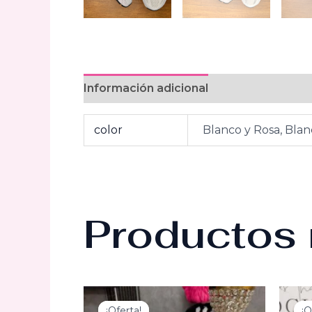
Información adicional
Valoraciones (0
color
Blanco y Rosa, Blan
Productos 
¡Oferta!
¡Oferta!
¡O
¡O