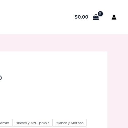
$
0.00
El
0
precio
l
actual
es:
.
$100.00.
armin
Blanco y Azul prusia
Blanco y Morado