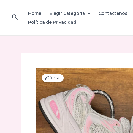
Ir
al
Home
Elegir Categoría
Contáctenos
Buscar
contenido
Política de Privacidad
¡Oferta!