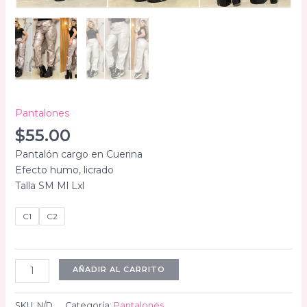
Pantalones
$
55.00
Pantalón cargo en Cuerina
Efecto humo, licrado
Talla SM Ml Lxl
C1
C2
Pantalon
AÑADIR AL CARRITO
efecto
humo
SKU:
N/D
Categoría:
Pantalones