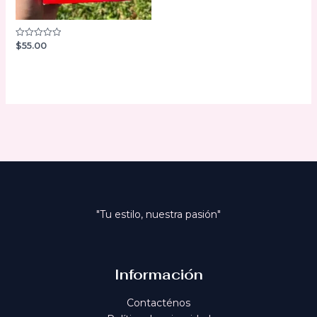
$
55.00
Valorado
con
0
de
5
"Tu estilo, nuestra pasión"
Información
Contacténos