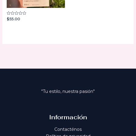
$
55.00
Valorado
con
0
de
5
"Tu estilo, nuestra pasión"
Información
Contacténos