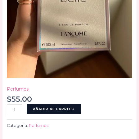
Perfumes
$
55.00
La
AÑADIR AL CARRITO
vie
est
Categoría:
Perfumes
belle
cantidad