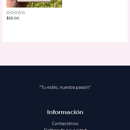
$
55.00
Valorado
con
0
de
5
"Tu estilo, nuestra pasión"
Información
Contacténos