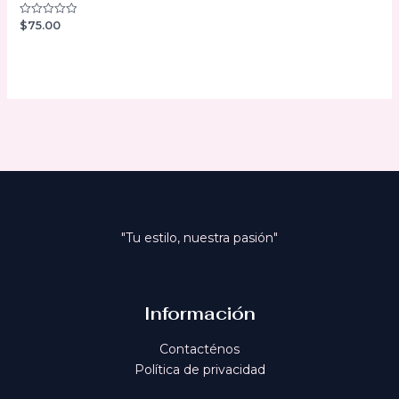
$
75.00
Valorado
con
0
de
5
"Tu estilo, nuestra pasión"
Información
Contacténos
Política de privacidad