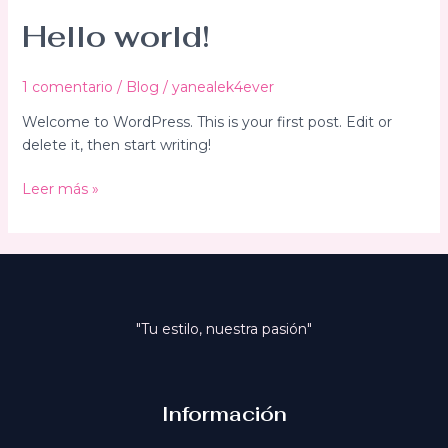
Hello world!
1 comentario
/
Blog
/
yanealek4ever
Welcome to WordPress. This is your first post. Edit or
delete it, then start writing!
Hello
Leer más »
world!
"Tu estilo, nuestra pasión"
Información