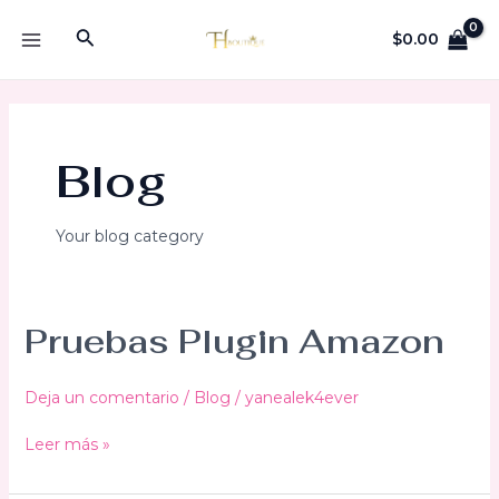
Ir
Buscar
al
$
0.00
MAIN
contenido
MENU
Blog
Your blog category
Pruebas Plugin Amazon
Deja un comentario
/
Blog
/
yanealek4ever
Pruebas
Leer más »
Plugin
Amazon