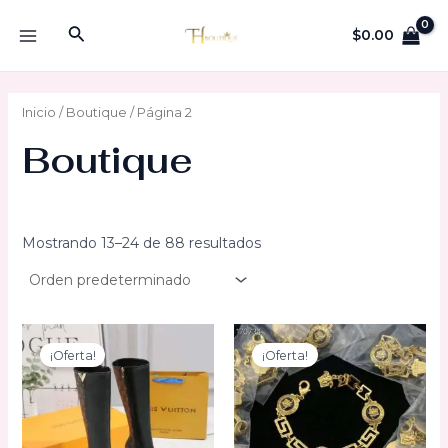
Ir
Buscar
al
$
0.00
MAIN
contenido
MENU
Inicio
/
Boutique
/ Página 2
Boutique
Mostrando 13–24 de 88 resultados
¡Oferta!
¡Oferta!