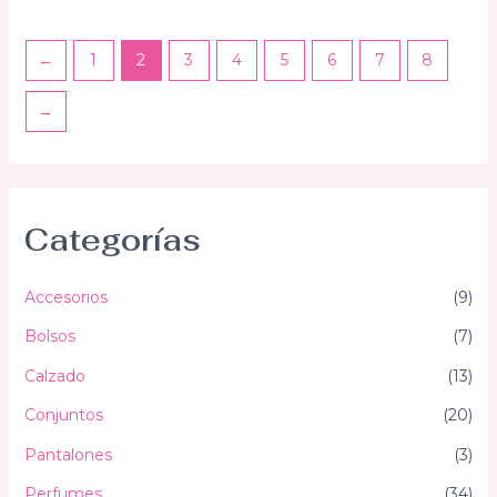
de
5
←
1
2
3
4
5
6
7
8
→
Categorías
Accesorios
(9)
Bolsos
(7)
Calzado
(13)
Conjuntos
(20)
Pantalones
(3)
Perfumes
(34)