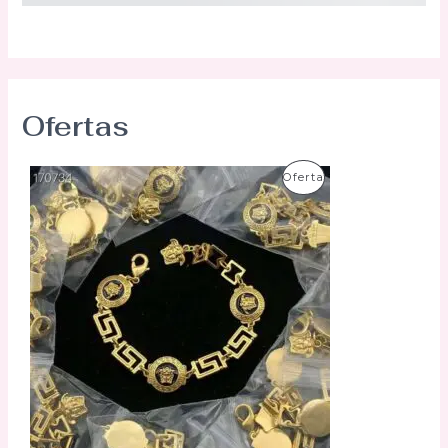
Ofertas
P
Oferta
R
O
D
U
C
T
O
E