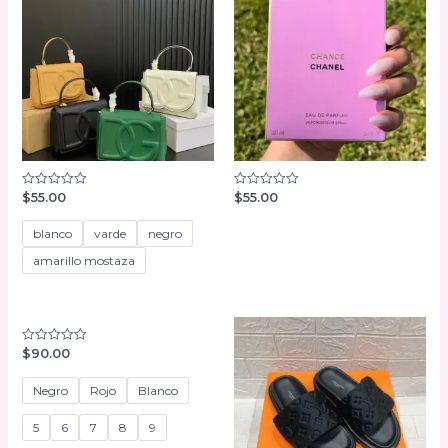
$
55.00
$
55.00
Valorado
Valorado
con
con
0
0
de
de
blanco
varde
negro
5
5
amarillo mostaza
$
90.00
Valorado
con
0
de
Negro
Rojo
Blanco
5
5
6
7
8
9