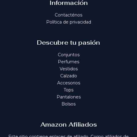
e
:
Información
r
$
a
5
Contacténos
:
0
$
.
Política de privacidad
5
0
9
0
.
.
9
Descubre tu pasión
9
.
Conjuntos
Perfumes
Vestidos
Calzado
Accesorios
Tops
Pantalones
Bolsos
Amazon Afiliados
Este sitio contiene enlaces de afiliado. Como afiliados de