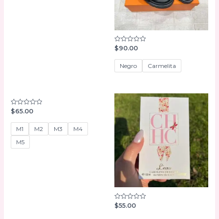
$
90.00
Valorado
con
0
de
Negro
Carmelita
5
$
65.00
Valorado
con
0
de
M1
M2
M3
M4
5
M5
$
55.00
Valorado
con
0