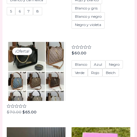
Blanco y gris
5
6
7
8
Blanco y negro
Negro y violeta
¡Oferta!
$
60.00
Valorado
con
0
de
Blanco
Azul
Negro
5
Verde
Rojo
Beich
El
El
$
70.00
$
65.00
Valorado
con
precio
precio
0
original
actual
de
era:
es:
5
$70.00.
$65.00.