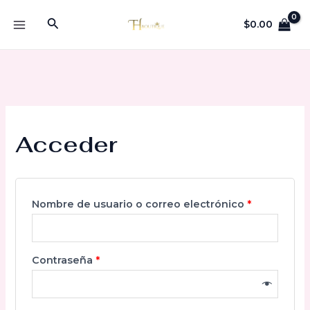
Ir
Buscar
al
$
0.00
MAIN
contenido
MENU
Acceder
Obligatorio
Nombre de usuario o correo electrónico
*
Obligatorio
Contraseña
*